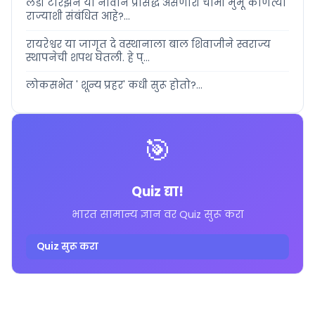
लेडी टारझन या नावाने प्रसिद्ध असणारी चामी मुर्मू कोणत्या
राज्याशी संबंधित आहे?...
रायरेश्वर या जागृत दे वस्थानाला बाल शिवाजीने स्वराज्य
स्थापनेची शपथ घेतली. हे प्...
लोकसभेत ' शून्य प्रहर' कधी सुरू होतो?...
🎯
Quiz द्या!
भारत सामान्य ज्ञान वर Quiz सुरू करा
Quiz सुरू करा