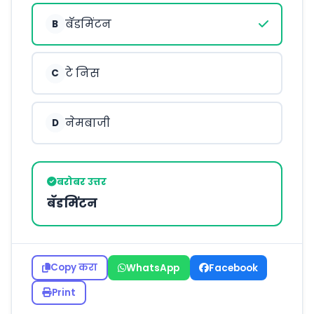
बॅडमिंटन
B
टे निस
C
नेमबाजी
D
बरोबर उत्तर
बॅडमिंटन
Copy करा
WhatsApp
Facebook
Print