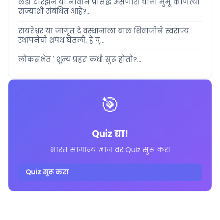
लेडी टारझन या नावाने प्रसिद्ध असणारी चामी मुर्मू कोणत्या
राज्याशी संबंधित आहे?...
रायरेश्वर या जागृत दे वस्थानाला बाल शिवाजीने स्वराज्य
स्थापनेची शपथ घेतली. हे प्...
लोकसभेत ' शून्य प्रहर' कधी सुरू होतो?...
🎯
Quiz द्या!
भारत सामान्य ज्ञान वर Quiz सुरू करा
Quiz सुरू करा