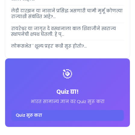
लेडी टारझन या नावाने प्रसिद्ध असणारी चामी मुर्मू कोणत्या
राज्याशी संबंधित आहे?...
रायरेश्वर या जागृत दे वस्थानाला बाल शिवाजीने स्वराज्य
स्थापनेची शपथ घेतली. हे प्...
लोकसभेत ' शून्य प्रहर' कधी सुरू होतो?...
🎯
Quiz द्या!
भारत सामान्य ज्ञान वर Quiz सुरू करा
Quiz सुरू करा