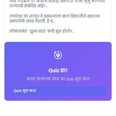
लेडी टारझन या नावाने प्रसिद्ध असणारी चामी मुर्मू कोणत्या
राज्याशी संबंधित आहे?...
रायरेश्वर या जागृत दे वस्थानाला बाल शिवाजीने स्वराज्य
स्थापनेची शपथ घेतली. हे प्...
लोकसभेत ' शून्य प्रहर' कधी सुरू होतो?...
🎯
Quiz द्या!
भारत सामान्य ज्ञान वर Quiz सुरू करा
Quiz सुरू करा