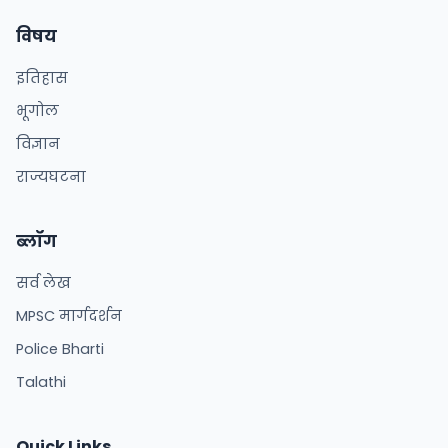
विषय
इतिहास
भूगोल
विज्ञान
राज्यघटना
ब्लॉग
सर्व लेख
MPSC मार्गदर्शन
Police Bharti
Talathi
Quick Links