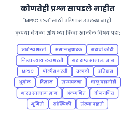
कोणतेही प्रश्न सापडले नाहीत
"MPSC प्रश्न" साठी परिणाम उपलब्ध नाही.
कृपया वेगळा शोध घ्या किंवा खालील विषय पहा:
आरोग्य भरती
समाजसुधारक
मराठी कोडी
जिल्हा न्यायालय भरती
महाराष्ट्र सामान्य ज्ञान
MPSC
पोलीस भरती
तलाठी
इतिहास
भूगोल
विज्ञान
राज्यघटना
चालू घडामोडी
भारत सामान्य ज्ञान
अंकगणित
बीजगणित
भूमिती
सांख्यिकी
संख्या पद्धती